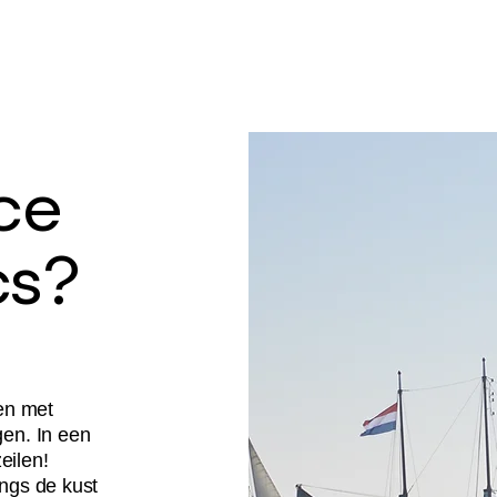
ce
cs?
rofessionals
pen met
en. In een
eilen!
ngs de kust