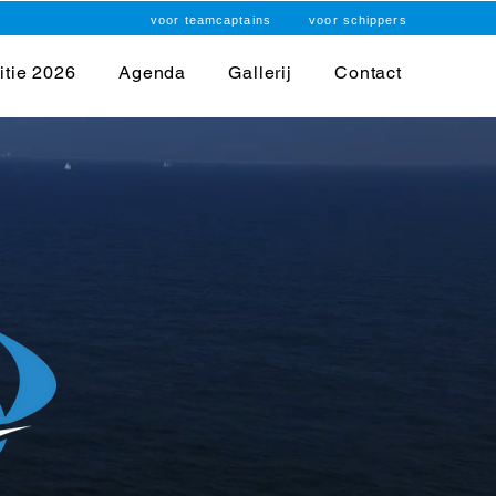
voor teamcaptains
voor schippers
itie 2026
Agenda
Gallerij
Contact