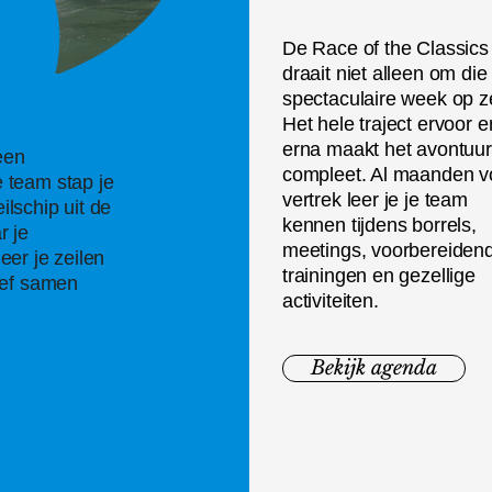
De Race of the Classics
draait niet alleen om die
spectaculaire week op z
Het hele traject ervoor e
erna maakt het avontuur
een
compleet. Al maanden v
 team stap je
vertrek leer je je team
lschip uit de
kennen tijdens borrels,
r je
meetings, voorbereiden
eer je zeilen
trainingen en gezellige
ief samen
activiteiten.
Bekijk agenda