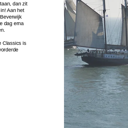
aan, dan zit
in! Aan het
 Beverwijk
de dag erna
en.
 Classics is
evorderde