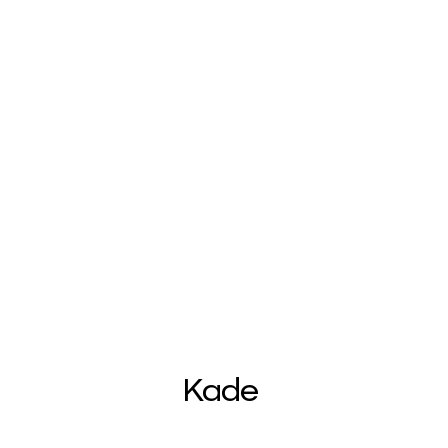
Sara Verhoef
wl@rotc.nl
Kade