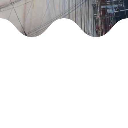
groep gemotiveerde studenten. Dit jaar gaat dit team
onvergetelijke week!