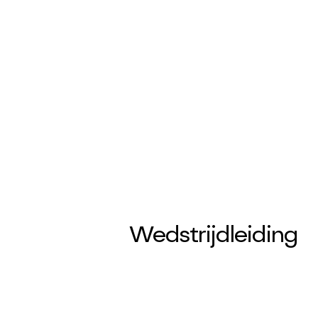
Sophie de Groot
voorzitter@rotc.nl
Wedstrijdleiding