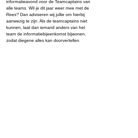
informatieavond voor de Teamcaptains van 
alle teams. Wil je dit jaar weer mee met de 
Rees? Dan adviseren wij jullie om hierbij 
aanwezig te zijn. Als de teamcaptains niet 
kunnen, laat dan iemand anders van het 
team de informatiebijeenkomst bijwonen, 
zodat diegene alles kan doorvertellen.
Race of the
Classics
Stichting Race
of the Classics